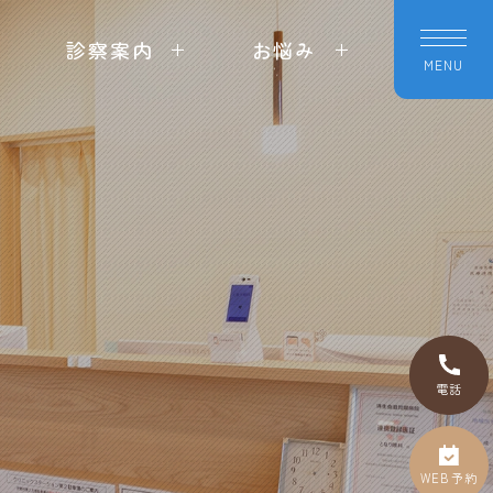
診察案内
お悩み
採
MENU
用
情
報
電話
WEB予約